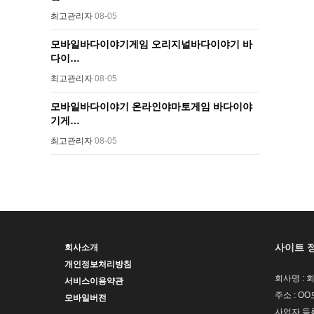
최고관리자
08-05
모바일바다이야기게임 오리지널바다이야기 바
다이…
최고관리자
08-05
모바일바다이야기 온라인야마토게임 바다이야
기게…
최고관리자
08-05
사이트 
회사소개
개인정보처리방침
회사명 : 
서비스이용약관
주소 : OO
모바일버전
사업자 등록번