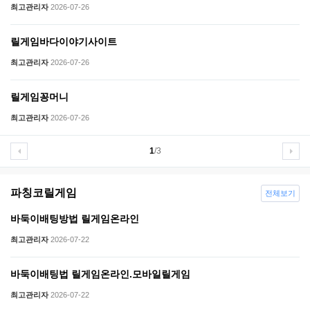
최고관리자
2026-07-26
릴게임바다이야기사이트
최고관리자
2026-07-26
릴게임꽁머니
최고관리자
2026-07-26
1
/3
파칭코릴게임
전체보기
바둑이배팅방법 릴게임온라인
최고관리자
2026-07-22
바둑이배팅법 릴게임온라인.모바일릴게임
최고관리자
2026-07-22