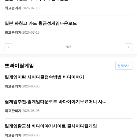
최고관리자
2026-07-18
일본 파칭코 카드 황금성게임다운로드
최고관리자
2026-07-18
1
/3
뽀빠이릴게임
전체보기
릴게임이란 사이다쿨접속방법 바다이야기
최고관리자
2026-08-05
릴게임추천.릴게임다운로드 바다이야기무료머니 사…
최고관리자
2026-08-05
릴게임황금성 바다이야기사이트 쿨사이다릴게임
최고관리자
2026-08-05